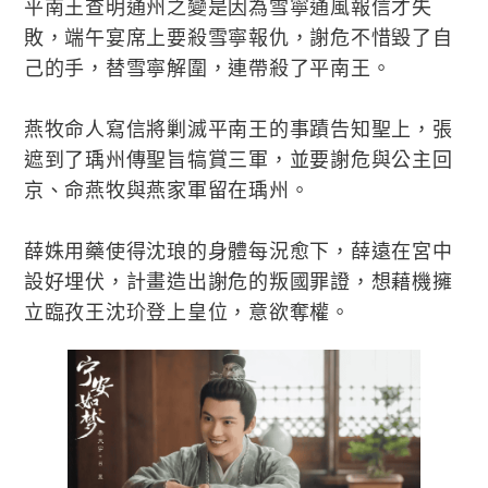
平南王查明通州之變是因為雪寧通風報信才失
敗，端午宴席上要殺雪寧報仇，謝危不惜毀了自
己的手，替雪寧解圍，連帶殺了平南王。
燕牧命人寫信將剿滅平南王的事蹟告知聖上，張
遮到了瑀州傳聖旨犒賞三軍，並要謝危與公主回
京、命燕牧與燕家軍留在瑀州。
薛姝用藥使得沈琅的身體每況愈下，薛遠在宮中
設好埋伏，計畫造出謝危的叛國罪證，想藉機擁
立臨孜王沈玠登上皇位，意欲奪權。