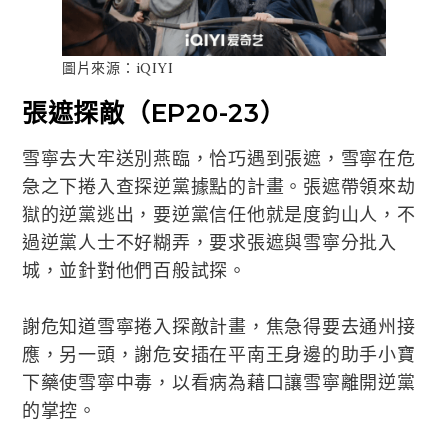
圖片來源：iQIYI
張遮探敵（EP20-23）
雪寧去大牢送別燕臨，恰巧遇到張遮，雪寧在危
急之下捲入查探逆黨據點的計畫。張遮帶領來劫
獄的逆黨逃出，要逆黨信任他就是度鈞山人，不
過逆黨人士不好糊弄，要求張遮與雪寧分批入
城，並針對他們百般試探。
謝危知道雪寧捲入探敵計畫，焦急得要去通州接
應，另一頭，謝危安插在平南王身邊的助手小寶
下藥使雪寧中毒，以看病為藉口讓雪寧離開逆黨
的掌控。