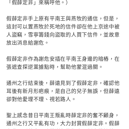
「假薛定非」來稱呼他。）
假薛定非手上原有平南王與燕牧的通信，但是，
這封可以置燕牧於死地的信件卻在他上京途中被
人盜竊，雪寧籌錢向盜取的人買下信件，並故意
放出消息給謝危。
假薛定非作為謝危安插在平南王身邊的暗樁，在
張遮查探逆黨據點時，幫助他蒙混過關。
通州之行結束後，薛遠見到了假薛定非，確認他
耳後有新月形疤痕，是自己的兒子無誤，但薛遠
卻對他愛理不理、視若路人。
聖上感念昔日平南王叛亂時薛定非的奮不顧身，
通州之行又平亂有功，大力封賞假薛定非。假薛