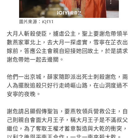
圖片來源：iQIYI
大月人斬殺使臣，擄虐公主，聖上要謝危帶領半
數燕家軍北上，去大月一探虛實，雪寧在芷衣出
嫁前，答應公主會親自迎接她回故土，於是請求
謝危帶她一起去邊關。
他們一出京城，薛家隨即派出死士刺殺謝危，兩
人為擺脫追殺只好行走崎嶇山路，在山洞度過不
安寧的夜晚。
謝危請呂顯假傳聖旨，要燕牧領兵營救公主，自
己則親自會面大月王子，稱大月王子是不滿叔父
繼位，為了奪取王權才蓄意製造與大乾的衝突，
以利之後與平南王合作，一北一南夾殺大乾。