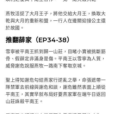
燕牧活捉了大月王子，將他交給大月王，換取大
乾與大月的重新和盟，一行人在邊關迎接公主還
於故國。
推翻薛家（EP34-38）
雪寧被平南王抓到歸一山莊，目睹小寶被挑斷筋
骨、假薛定非滿身是傷。平南王以雪寧為人質，
威脅謝危說服燕牧一路南下奪取京城。
聖上得知謝危勾結燕家行逆亂之舉，命張遮帶一
隊禁軍去前線與謝危和談，謝危雖然表面上順從
平南王，其實早就布局好要燕家軍在端午日返回
山莊誅殺平南王。