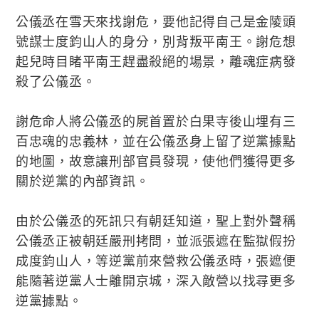
公儀丞在雪天來找謝危，要他記得自己是金陵頭
號謀士度鈞山人的身分，別背叛平南王。謝危想
起兒時目睹平南王趕盡殺絕的場景，離魂症病發
殺了公儀丞。
謝危命人將公儀丞的屍首置於白果寺後山埋有三
百忠魂的忠義林，並在公儀丞身上留了逆黨據點
的地圖，故意讓刑部官員發現，使他們獲得更多
關於逆黨的內部資訊。
由於公儀丞的死訊只有朝廷知道，聖上對外聲稱
公儀丞正被朝廷嚴刑拷問，並派張遮在監獄假扮
成度鈞山人，等逆黨前來營救公儀丞時，張遮便
能隨著逆黨人士離開京城，深入敵營以找尋更多
逆黨據點。