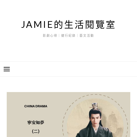
跳
至
主
JAMIE的生活閱覽室
要
內
影劇心得｜健行紀錄｜藝文活動
容