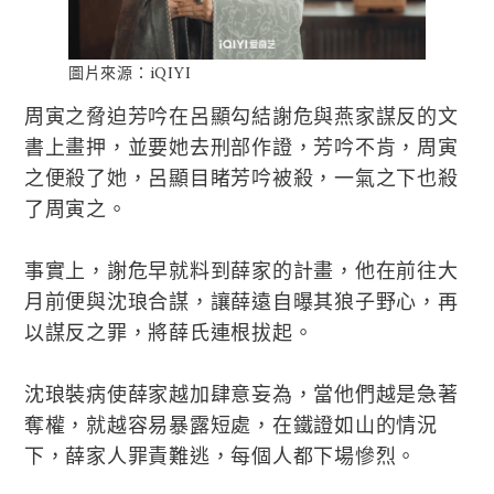
圖片來源：iQIYI
周寅之脅迫芳吟在呂顯勾結謝危與燕家謀反的文
書上畫押，並要她去刑部作證，芳吟不肯，周寅
之便殺了她，呂顯目睹芳吟被殺，一氣之下也殺
了周寅之。
事實上，謝危早就料到薛家的計畫，他在前往大
月前便與沈琅合謀，讓薛遠自曝其狼子野心，再
以謀反之罪，將薛氏連根拔起。
沈琅裝病使薛家越加肆意妄為，當他們越是急著
奪權，就越容易暴露短處，在鐵證如山的情況
下，薛家人罪責難逃，每個人都下場慘烈。