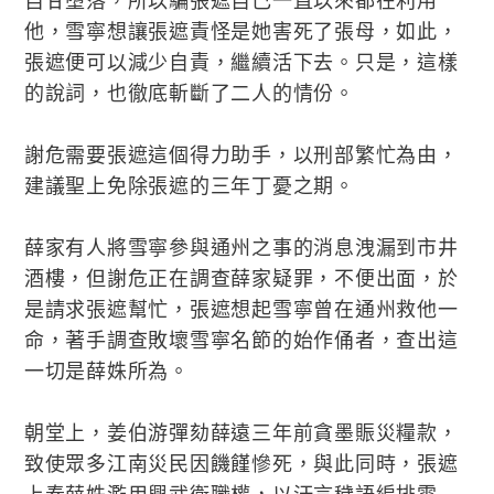
自甘墮落，所以騙張遮自己一直以來都在利用
他，雪寧想讓張遮責怪是她害死了張母，如此，
張遮便可以減少自責，繼續活下去。只是，這樣
的說詞，也徹底斬斷了二人的情份。
謝危需要張遮這個得力助手，以刑部繁忙為由，
建議聖上免除張遮的三年丁憂之期。
薛家有人將雪寧參與通州之事的消息洩漏到市井
酒樓，但謝危正在調查薛家疑罪，不便出面，於
是請求張遮幫忙，張遮想起雪寧曾在通州救他一
命，著手調查敗壞雪寧名節的始作俑者，查出這
一切是薛姝所為。
朝堂上，姜伯游彈劾薛遠三年前貪墨賑災糧款，
致使眾多江南災民因饑饉慘死，與此同時，張遮