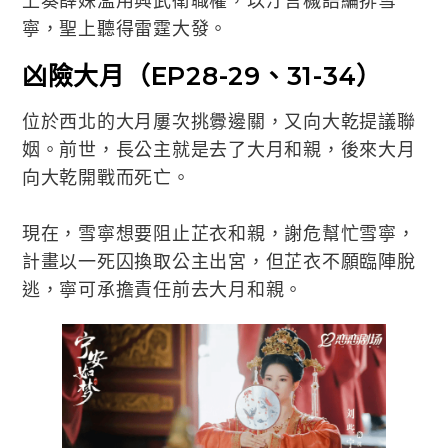
上奏薛姝濫用興武衛職權，以汙言穢語編排雪
寧，聖上聽得雷霆大發。
凶險大月（EP28-29、31-34）
位於西北的大月屢次挑釁邊關，又向大乾提議聯
姻。前世，長公主就是去了大月和親，後來大月
向大乾開戰而死亡。
現在，雪寧想要阻止芷衣和親，謝危幫忙雪寧，
計畫以一死囚換取公主出宮，但芷衣不願臨陣脫
逃，寧可承擔責任前去大月和親。