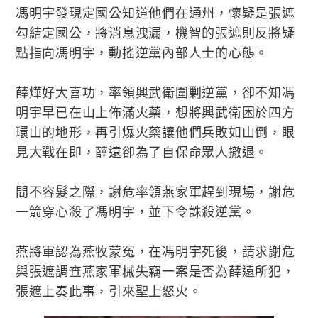
馮明宇發現定國公知道他們在通州，懷疑是張遮
勾結定國公，將消息洩漏，機智的張遮則反將疑
點指向馮明宇，動搖逆黨內部人士的心態。
薛燁好大喜功，率領興武衛圍剿逆黨，卻不知馮
明宇早已在山上佈滿火藥，想將興武衛困於四方
環山的地形，再引爆火藥讓他們兵敗如山倒，眼
見大戰在即，薛遠卻為了自保命眾人撤退。
間不容髮之際，謝危率領燕家軍趕到現場，謝危
一箭穿心殺了馮明宇，並下令誅殺逆黨。
燕將軍認為燕牧蒙冤，在馮明宇死後，請求謝危
與張遮調查燕家軍械失竊一案是否為薛遠所犯，
張遮上奏此事，引來聖上怒火。