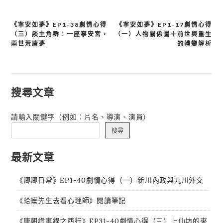
《寧安如夢》EP1-38劇情心得
《寧安如夢》EP1-17劇情心得
文
（三）談主角群：一座寧安宮，
（一）人物關係圖＋前世與重生
章
兩世荒唐夢
的轉變解析
導
覽
搜尋文章
請輸入關鍵字（例如：片名、導演、演員）
搜尋
最新文章
《卿卿日常》EP1-40劇情心得（一）新川內政與九川外交
《蛤蟆先生去看心理師》閱讀筆記
《唐朝詭事錄之西行》EP31-40劇情心得（三）上仙坊的來