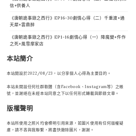
信+供養人
《唐朝詭事錄之西行》EP16-30劇情心得（二）千重渡+通
天犀+雲鼎醉
《唐朝詭事錄之西行》EP1-16劇情心得（一）降魔變+仵作
之死+風雪摩家店
本站簡介
本站開設於2022/08/23，以分享個人心得為主要目的。
本站未開設任何社群軟體（含Facebook、Instagram等）之帳
號，並謝絕在未經本站同意之下以任何形式轉載與節錄文章。
版權聲明
本站所使用之照片均會標明引用來源，若圖片使用有任何版權疑
慮，請不吝與我聯繫，將盡快撤除圖片，謝謝。