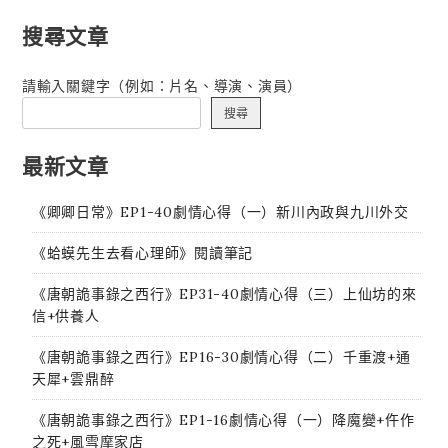
覽
搜尋文章
請輸入關鍵字（例如：片名、導演、演員）
搜尋
最新文章
《卿卿日常》EP1-40劇情心得（一）新川內政與九川外交
《蛤蟆先生去看心理師》閱讀筆記
《唐朝詭事錄之西行》EP31-40劇情心得（三）上仙坊的來
信+供養人
《唐朝詭事錄之西行》EP16-30劇情心得（二）千重渡+通
天犀+雲鼎醉
《唐朝詭事錄之西行》EP1-16劇情心得（一）降魔變+仵作
之死+風雪摩家店