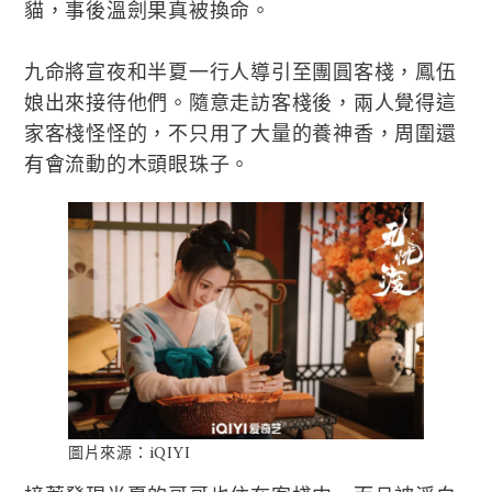
貓，事後溫劍果真被換命。
九命將宣夜和半夏一行人導引至團圓客棧，鳳伍
娘出來接待他們。隨意走訪客棧後，兩人覺得這
家客棧怪怪的，不只用了大量的養神香，周圍還
有會流動的木頭眼珠子。
圖片來源：iQIYI