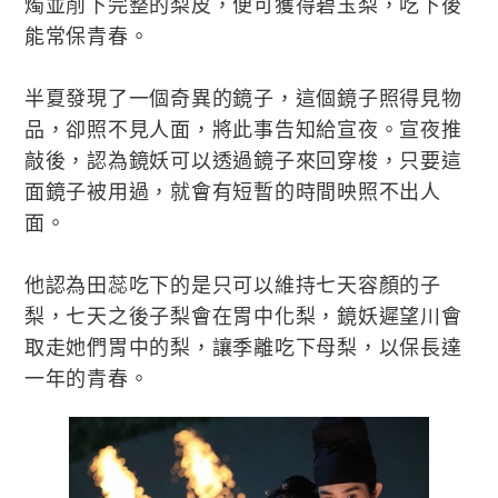
燭並削下完整的梨皮，便可獲得碧玉梨，吃下後
能常保青春。
半夏發現了一個奇異的鏡子，這個鏡子照得見物
品，卻照不見人面，將此事告知給宣夜。宣夜推
敲後，認為鏡妖可以透過鏡子來回穿梭，只要這
面鏡子被用過，就會有短暫的時間映照不出人
面。
他認為田蕊吃下的是只可以維持七天容顏的子
梨，七天之後子梨會在胃中化梨，鏡妖遲望川會
取走她們胃中的梨，讓季離吃下母梨，以保長達
一年的青春。