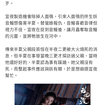
歹。
宣夜製造機會除掉人面鴞，引來人面鴞的伴生妖
音鰻想傷害半夏，替蠻娘報仇，音鰻喜歡音律但
視力不佳，宣夜在捉到音鰻後，讓月蟲奪取音鰻
的元靈，並將牠放生在河中。
傳來半夏父親段英恒在半夜二更被大火燒死的消
息，但半夏在事發當晚三更才探訪過父親，當時
他還好好的，半夏認為事有蹊蹺，她父親沒有
死，而整起事件應該與妖有關，於是想麻煩宣夜
幫忙。