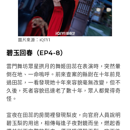
圖片來源：iQIYI
碧玉回春（EP4-8）
雲門舞坊眾星拱月的舞姬田蕊在表演時，突然暈
倒在地、一命嗚呼。前來查案的縣尉在十年前見
過田蕊，一看發現她十年來容貌毫無改變，但不
久後，死者容貌迅速老了數十年，眾人都覺得奇
怪。
宣夜在田蕊的房間裡發現梨皮，向官府人員說明
碧玉梨的用途，相傳每逢子夜對鏡而坐，燃起香