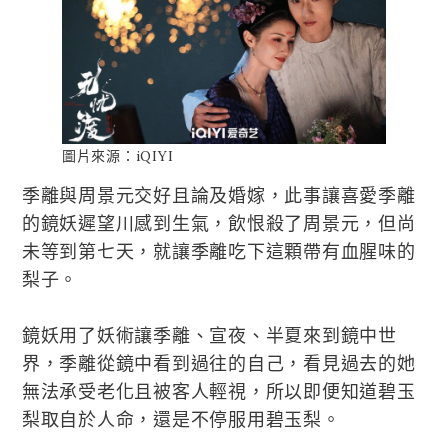
圖片來源：iQIYI
季離與周景元交好且論及婚嫁，此事讓喜愛季離
的鏡妖遲望川感到生氣，飲恨殺了周景元，但尚
未等到第七天，就讓季離吃下這顆帶有血腥味的
梨子。
鏡妖用了妖術讓季離、宣夜、半夏來到鏡中世
界，季離從鏡中看到過往的自己，看見過去的她
無法承受老化且被客人輕視，所以即便知道碧玉
梨取自於人命，還是不停服用碧玉梨。