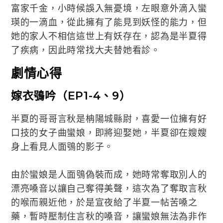
富家千金，小時候誤入無憂境，左眼意外滴入蠻
瑛的一滴血，從此擁有了能見到妖怪的能力，但
她的家人不相信這世上有妖存在，認為是半夏得
了疾病，因此時常找大夫替她看診。
劇情心得
嫁衣鴞吟（EP1-4、9）
半夏的哥哥言秋是柟陽城縣尉，喜愛一位擁有好
口技的女子曲蠻娘，即將迎娶她，半夏卻在嫂嫂
身上看見人面鴞的影子。
由於蠻娘是人面鴞偽裝而成，她時常奪取別人的
漂亮嗓音以讓自己奪得美聲，這次為了奪取言秋
的喉而親近他，於是宣夜給了半夏一帖苦嗓之
藥，暫時壓制住言秋的嗓音，讓蠻娘無法為非作