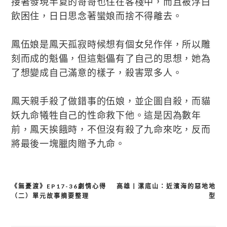
接著發現半夏的哥哥也住在客棧中，而且被浮白
飲困住，日日思念著蠻娘而捨不得離去。
鳳伍娘是鳳天孤寂時候想有個女兒作伴，所以雕
刻而成的魁儡，但這魁儡有了自己的思想，她為
了想變成自己滿意的樣子，殺害眾多人。
鳳天親手殺了做錯事的伍娘，並企圖自殺，而貓
妖九命犧牲自己的性命救下他。這是因為數年
前，鳳天挨餓時，不但沒有殺了九命來吃，反而
將最後一塊臘肉贈予九命。
《無憂渡》EP17-36劇情心得
高雄丨漯底山：近濱海的惡地地
文
（二）單元故事摘要整理
型
章
導