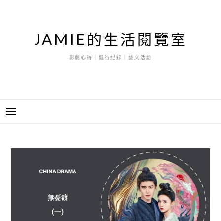
跳
至
主
JAMIE的生活閱覽室
要
內
影劇心得｜健行紀錄｜藝文活動
容