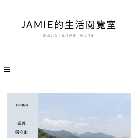
跳
至
主
JAMIE的生活閱覽室
要
內
影劇心得｜健行紀錄｜藝文活動
容