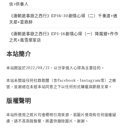
信+供養人
《唐朝詭事錄之西行》EP16-30劇情心得（二）千重渡+通
天犀+雲鼎醉
《唐朝詭事錄之西行》EP1-16劇情心得（一）降魔變+仵作
之死+風雪摩家店
本站簡介
本站開設於2022/08/23，以分享個人心得為主要目的。
本站未開設任何社群軟體（含Facebook、Instagram等）之帳
號，並謝絕在未經本站同意之下以任何形式轉載與節錄文章。
版權聲明
本站所使用之照片均會標明引用來源，若圖片使用有任何版權疑
慮，請不吝與我聯繫，將盡快撤除圖片，謝謝。