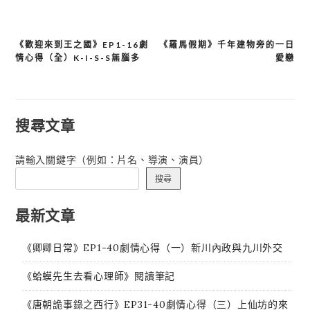
《歡迎來到王之國》EP1-16劇
《羅馬假期》千年建物旁的一日
文
情心得（全）K-I-S-S無腦多
愛戀
章
導
覽
搜尋文章
請輸入關鍵字（例如：片名、導演、演員）
搜尋
最新文章
《卿卿日常》EP1-40劇情心得（一）新川內政與九川外交
《蛤蟆先生去看心理師》閱讀筆記
《唐朝詭事錄之西行》EP31-40劇情心得（三）上仙坊的來