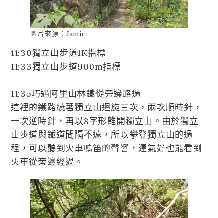
圖片來源：Jamie
11:30獨立山步道1K指標
11:33獨立山步道900m指標
11:35巧遇阿里山林鐵從旁邊路過
這裡的鐵路繞著獨立山迴旋三次，兩次順時針，
一次逆時針，再以8字形離開獨立山。由於獨立
山步道與鐵道間隔不遠，所以攀登獨立山的過
程，可以聽到火車鳴笛的聲響，運氣好也能看到
火車從旁邊經過。