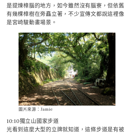
是提煉樟腦的地方，如今雖然沒有腦寮，但依舊
有幾棵樟樹在旁矗立著，不少宣傳文都說這裡像
是宮崎駿動畫場景。
圖片來源：Jamie
10:10獨立山國家步道
光看到這麼大型的立牌就知道，這條步道是有被