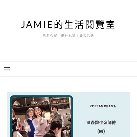
跳
至
主
JAMIE的生活閱覽室
要
內
影劇心得｜健行紀錄｜藝文活動
容