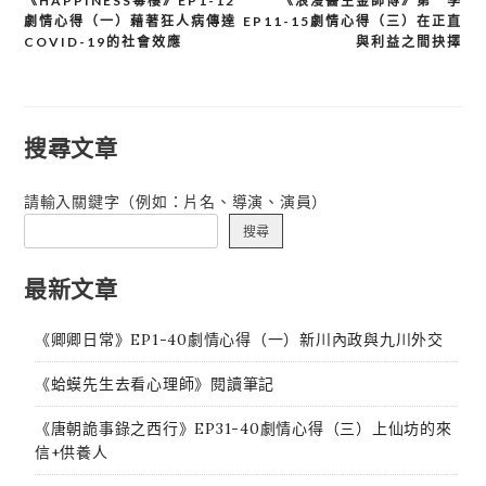
《HAPPINESS毒樓》EP1-12
《浪漫醫生金師傅》第一季
文
劇情心得（一）藉著狂人病傳達
EP11-15劇情心得（三）在正直
章
COVID-19的社會效應
與利益之間抉擇
導
覽
搜尋文章
請輸入關鍵字（例如：片名、導演、演員）
搜尋
最新文章
《卿卿日常》EP1-40劇情心得（一）新川內政與九川外交
《蛤蟆先生去看心理師》閱讀筆記
《唐朝詭事錄之西行》EP31-40劇情心得（三）上仙坊的來
信+供養人