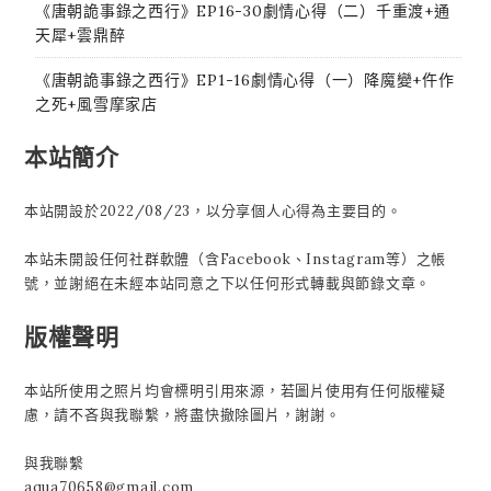
《唐朝詭事錄之西行》EP16-30劇情心得（二）千重渡+通
天犀+雲鼎醉
《唐朝詭事錄之西行》EP1-16劇情心得（一）降魔變+仵作
之死+風雪摩家店
本站簡介
本站開設於2022/08/23，以分享個人心得為主要目的。
本站未開設任何社群軟體（含Facebook、Instagram等）之帳
號，並謝絕在未經本站同意之下以任何形式轉載與節錄文章。
版權聲明
本站所使用之照片均會標明引用來源，若圖片使用有任何版權疑
慮，請不吝與我聯繫，將盡快撤除圖片，謝謝。
與我聯繫
aqua70658@gmail.com