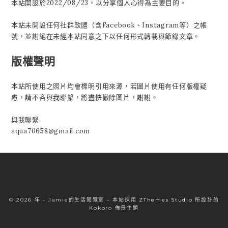
本站開設於2022/08/23，以分享個人心得為主要目的。
本站未開設任何社群軟體（含Facebook、Instagram等）之帳
號，並謝絕在未經本站同意之下以任何形式轉載與節錄文章。
版權聲明
本站所使用之照片均會標明引用來源，若圖片使用有任何版權疑
慮，請不吝與我聯繫，將盡快撤除圖片，謝謝。
與我聯繫
aqua70658@gmail.com
© 2026 年 - Jamie的生活閱覽室
–
本站採用
ZThemes Studio
所設計的
Kokoro 佈景主題