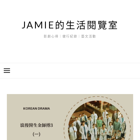
跳
至
主
JAMIE的生活閱覽室
要
內
影劇心得｜健行紀錄｜藝文活動
容