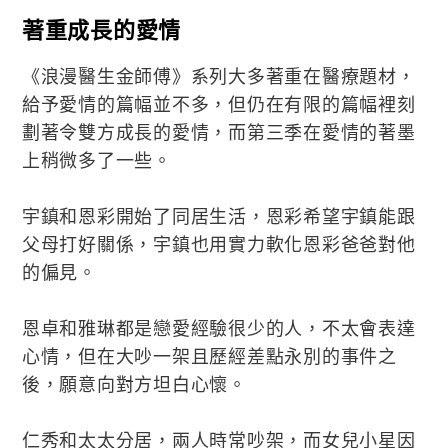
著重成長的愛情
《浪漫醫生金師傅》系列大多著重在醫療題材，
給予愛情的篇幅並不多，但仍在有限的篇幅裡刻
劃著令雙方成長的愛情，而第三季在愛情的著墨
上稍微多了一些。
宇鎮和恩彩開始了同居生活，恩彩希望宇鎮能跟
父母打好關係，宇鎮也用實力軟化恩彩爸爸對他
的偏見。
恩卓和雅琳都是戀愛經驗很少的人，不太會表達
心情，但在大吵一架且歷經差點永別的事件之
後，願意向對方坦白心懷。
仁秀和太太分居，兩人時常吵架，而女兒小星因