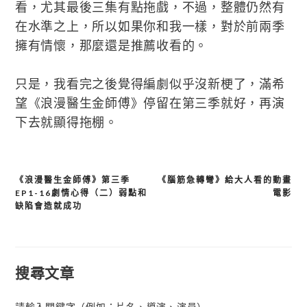
看，尤其最後三集有點拖戲，不過，整體仍然有
在水準之上，所以如果你和我一樣，對於前兩季
擁有情懷，那麼還是推薦收看的。
只是，我看完之後覺得編劇似乎沒新梗了，滿希
望《浪漫醫生金師傅》停留在第三季就好，再演
下去就顯得拖棚。
《浪漫醫生金師傅》第三季
《腦筋急轉彎》給大人看的動畫
文
EP1-16劇情心得（二）弱點和
電影
章
缺陷會造就成功
導
覽
搜尋文章
請輸入關鍵字（例如：片名、導演、演員）