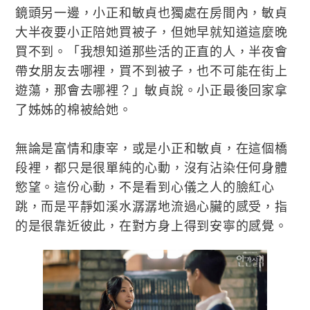
鏡頭另一邊，小正和敏貞也獨處在房間內，敏貞
大半夜要小正陪她買被子，但她早就知道這麼晚
買不到。「我想知道那些活的正直的人，半夜會
帶女朋友去哪裡，買不到被子，也不可能在街上
遊蕩，那會去哪裡？」敏貞說。小正最後回家拿
了姊姊的棉被給她。
無論是富情和康宰，或是小正和敏貞，在這個橋
段裡，都只是很單純的心動，沒有沾染任何身體
慾望。這份心動，不是看到心儀之人的臉紅心
跳，而是平靜如溪水潺潺地流過心臟的感受，指
的是很靠近彼此，在對方身上得到安寧的感覺。