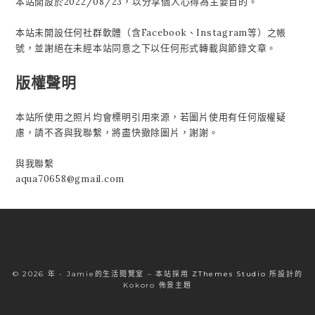
本站開設於2022/08/23，以分享個人心得為主要目的。
本站未開設任何社群軟體（含Facebook、Instagram等）之帳
號，並謝絕在未經本站同意之下以任何形式轉載與節錄文章。
版權聲明
本站所使用之照片均會標明引用來源，若圖片使用有任何版權疑
慮，請不吝與我聯繫，將盡快撤除圖片，謝謝。
與我聯繫
aqua70658@gmail.com
© 2026 年 - Jamie的生活閱覽室
–
本站採用
ZThemes Studio
所設計的
Kokoro 佈景主題