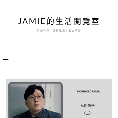
跳
至
主
JAMIE的生活閱覽室
要
內
影劇心得｜健行紀錄｜藝文活動
容