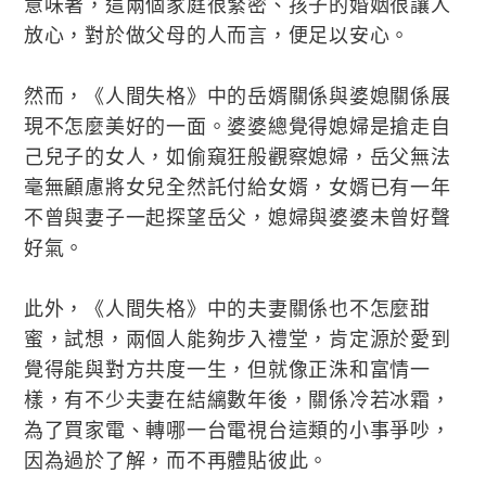
意味著，這兩個家庭很緊密、孩子的婚姻很讓人
放心，對於做父母的人而言，便足以安心。
然而，《人間失格》中的岳婿關係與婆媳關係展
現不怎麼美好的一面。婆婆總覺得媳婦是搶走自
己兒子的女人，如偷窺狂般觀察媳婦，岳父無法
毫無顧慮將女兒全然託付給女婿，女婿已有一年
不曾與妻子一起探望岳父，媳婦與婆婆未曾好聲
好氣。
此外，《人間失格》中的夫妻關係也不怎麼甜
蜜，試想，兩個人能夠步入禮堂，肯定源於愛到
覺得能與對方共度一生，但就像正洙和富情一
樣，有不少夫妻在結縭數年後，關係冷若冰霜，
為了買家電、轉哪一台電視台這類的小事爭吵，
因為過於了解，而不再體貼彼此。