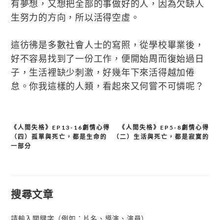
有夢想，又想把全部的事做好的人，因為欠缺人
生努力的方向，所以活得空虛。
這彷彿是多數社會人士的寫照，從學校畢業後，
好不容易找到了一份工作，便開始周而復始過日
子，生活裡缺少刺激，好幾年下來活得越加倦
怠。你我這樣的人類，看起來又何嘗不可憐呢？
《人間失格》EP13-16劇情心得
《人間失格》EP5-8劇情心得
文
（四）孤單與死亡，都是生命的
（二）生活與死亡，都是寂寞的
章
一部分
導
覽
搜尋文章
請輸入關鍵字（例如：片名、導演、演員）