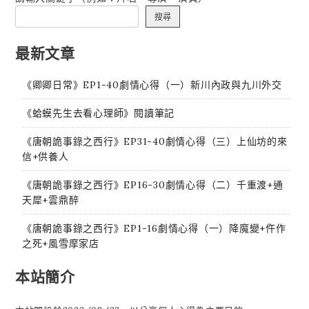
搜尋
最新文章
《卿卿日常》EP1-40劇情心得（一）新川內政與九川外交
《蛤蟆先生去看心理師》閱讀筆記
《唐朝詭事錄之西行》EP31-40劇情心得（三）上仙坊的來
信+供養人
《唐朝詭事錄之西行》EP16-30劇情心得（二）千重渡+通
天犀+雲鼎醉
《唐朝詭事錄之西行》EP1-16劇情心得（一）降魔變+仵作
之死+風雪摩家店
本站簡介