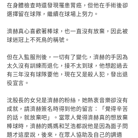
在身體檢查時還發現罹患胃癌，但他在手術後卻
選擇留在球隊，繼續在球場上努力。
濟赫真心喜歡著棒球，也一直沒有放棄，因此被
球迷冠上不死鳥的稱號。
但在入監服刑後，一切有了變化，濟赫的手因為
太久沒有訓練而退化，接不太到球，他想起過去
有三年沒有球隊要他，現在又是殺人犯，發出退
役宣言。
沈股長的女兒是濟赫的粉絲，她熱衷音樂卻沒有
成就，請濟赫簽名時得到他的留言：「覺得辛苦
的話，就放棄吧」。當眾人覺得濟赫真的想放棄
棒球時，濟赫的媽媽和芝浩都說他是因為面子問
題才這麼說，後來，在眾人協助及自己的調適