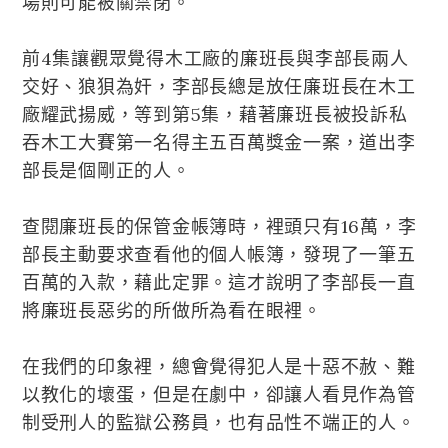
場則可能被關禁閉。
前4集讓觀眾覺得木工廠的廉班長與李部長兩人
交好、狼狽為奸，李部長總是放任廉班長在木工
廠耀武揚威，等到第5集，藉著廉班長被投訴私
吞木工大賽第一名得主五百萬獎金一案，道出李
部長是個剛正的人。
查閱廉班長的保管金帳簿時，裡頭只有16萬，李
部長主動要求查看他的個人帳簿，發現了一筆五
百萬的入款，藉此定罪。這才說明了李部長一直
將廉班長惡劣的所做所為看在眼裡。
在我們的印象裡，總會覺得犯人是十惡不赦、難
以教化的壞蛋，但是在劇中，卻讓人看見作為管
制受刑人的監獄公務員，也有品性不端正的人。