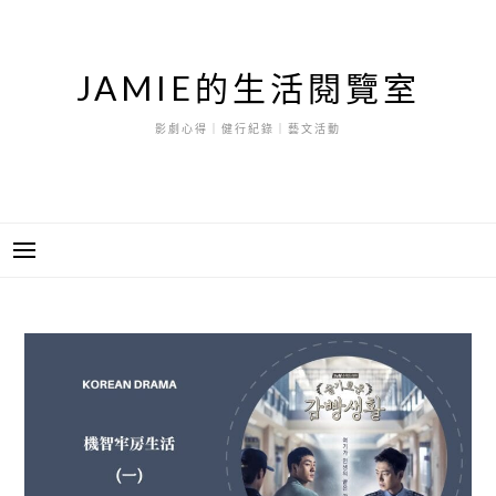
跳
至
主
JAMIE的生活閱覽室
要
內
影劇心得｜健行紀錄｜藝文活動
容