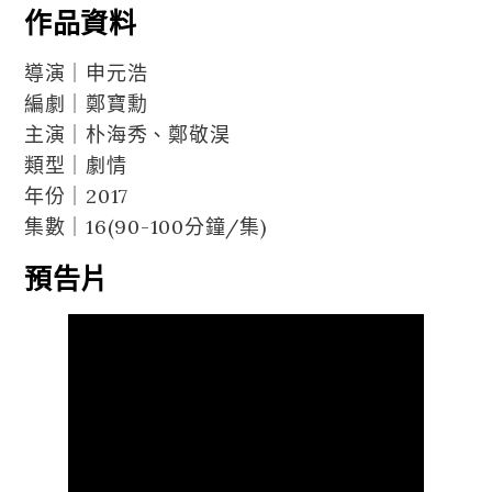
作品資料
導演｜申元浩
編劇｜鄭寶勳
主演｜朴海秀、鄭敬淏
類型｜劇情
年份｜2017
集數｜16(90-100分鐘/集)
預告片