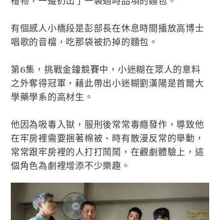
禮物，一邊扔出了一袋過時品項的麵包。
有個感人小橋段是彭部長在休息時間播放高博士
唱歌的音檔，吃那袋被扔掉的麵包。
第6集，挑戰金鐘競賽中，小迷糊在眾人的意料
之外奪得冠軍，藉此帶出小迷糊劉漢陽是首爾大
學藥學系的高材生。
他因為吸毒入獄，服刑後常常毒癮發作，導致他
在牢房裡需要捆著棉被、時有散漫反常的舉動，
常常跟牢房裡的人打打鬧鬧，在觀劇體驗上，這
個角色為劇裡增添不少樂趣。