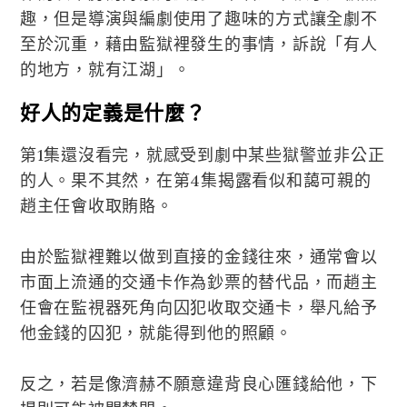
趣，但是導演與編劇使用了趣味的方式讓全劇不
至於沉重，藉由監獄裡發生的事情，訴說「有人
的地方，就有江湖」。
好人的定義是什麼？
第1集還沒看完，就感受到劇中某些獄警並非公正
的人。果不其然，在第4集揭露看似和藹可親的
趙主任會收取賄賂。
由於監獄裡難以做到直接的金錢往來，通常會以
市面上流通的交通卡作為鈔票的替代品，而趙主
任會在監視器死角向囚犯收取交通卡，舉凡給予
他金錢的囚犯，就能得到他的照顧。
反之，若是像濟赫不願意違背良心匯錢給他，下