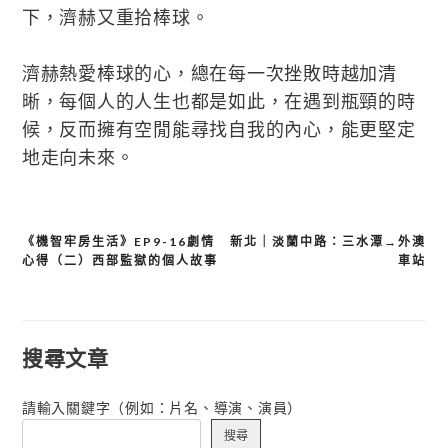
下，濟赫又重拾棒球。
濟赫熱愛棒球的心，總在每一次挫敗時越加清
晰，每個人的人生也都是如此，在遇到瓶頸的時
候，反而擁有空閒能尋找自我的內心，能更堅定
地走向未來。
《機智牢房生活》EP9-16劇情
新北｜淡蘭中路：三水潭→外澳
文
心得（二）西部監獄的個人故事
車站
章
導
覽
搜尋文章
請輸入關鍵字（例如：片名、導演、演員）
搜尋