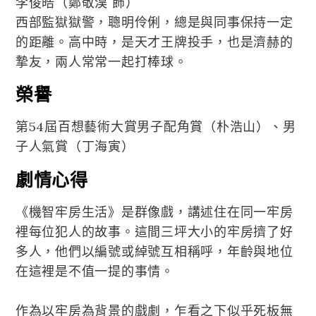
李俊皓（鄭敬淏 飾）
西部監獄獄警，聰明伶俐，總是與同事保持一定
的距離。高中時，是天才王牌投手，也是濟赫的
摯友，兩人常常一起打棒球。
榮譽
第54屆百想藝術大賞男子配角賞（朴浩山）、男
子人氣賞（丁海寅）
劇情心得
《機智牢房生活》是群像戲，講述住在同一牢房
裡每位犯人的故事。這間三坪大小的牢房擠了好
多人，他們以編號或綽號互相稱呼，年齡與地位
在這裡是不值一提的事情。
作為以牢房為背景的戲劇，乍看之下似乎死板無