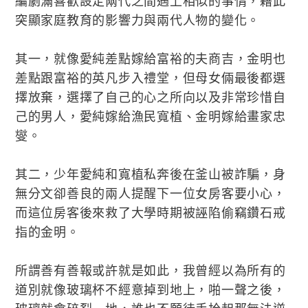
編劇滿喜歡設定兩代之間遇上相似的事情，藉此
突顯家庭教育的影響力與兩代人物的變化。
其一，就像愛純差點嫁給富裕的夫商吉，金明也
差點跟富裕的英凡步入禮堂，但母女倆最後都選
擇放棄，選擇了自己的心之所向以及非常珍惜自
己的男人，愛純嫁給漁民寬植、金明嫁給畫家忠
燮。
其二，少年愛純和寬植私奔後在釜山被詐騙，身
無分文卻善良的兩人提醒下一位女房客要小心，
而這位房客後來救了大學時期被誣陷偷竊鑽石戒
指的金明。
所謂善有善報或許就是如此，我曾經以為所有的
道別就像玻璃杯不經意掉到地上，啪一聲之後，