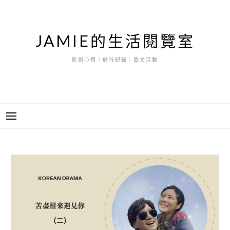
跳
至
主
JAMIE的生活閱覽室
要
內
影劇心得｜健行紀錄｜藝文活動
容