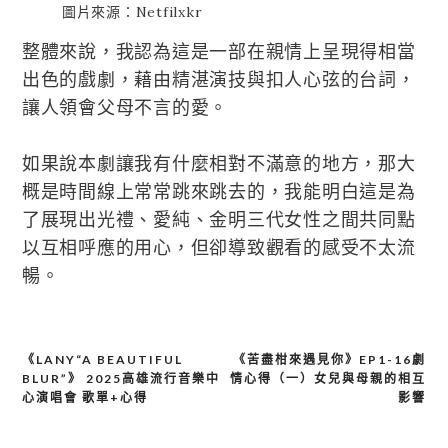
圖片來源：Netfilxkr
整體來說，我認為這是一部在親情上呈現得相當
出色的戲劇，藉由精湛演技與扣人心弦的台詞，
讓人領會父母不言的愛。
如果說本劇讓我有什麼相對不滿意的地方，那大
概是時間線上常常跳來跳去的，我能明白這是為
了展現出光禮、愛純、金明三代女性之間共同點
以互相呼應的用心，但卻導致觀看的感受不太流
暢。
《LANY“A BEAUTIFUL
《苦盡柑來遇見你》EP1-16劇
文
BLUR”》 2025高雄流行音樂中
情心得（一）女兒與母親的相互
章
心演唱會 歌單+心得
影響
導