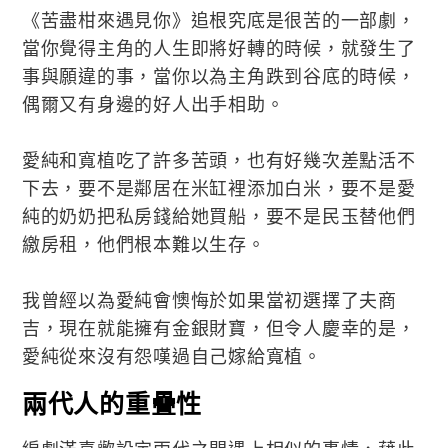
《苦盡柑來遇見你》追根究底是很苦的一部劇，
當你覺得主角的人生即將好轉的時候，就發生了
事與願違的事，當你以為主角跌到谷底的時候，
偶爾又有身邊的好人出手相助。
愛純和寬植吃了許多苦頭，也有好幾次差點活不
下去，要不是鄰居在米缸裡添加白米，要不是愛
純的奶奶把私房錢給她買船，要不是民玉替他們
繳房租，他們根本難以生存。
我曾經以為愛純會懊悔於如果當初選擇了夫商
吉，現在就能擁有金銀財寶，但令人慶幸的是，
愛純從來沒有怨嘆過自己嫁給寬植。
兩代人的重疊性