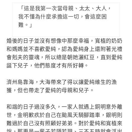
「這是我第一次當母親、太太、大人，
我不懂為什麼承擔這一切，會這麼困
難。」
婚後的日子並沒有想像中那麼幸福，寬植的奶奶
和媽媽並不喜歡愛純，認為愛純身上還附著光禮
會剋夫的靈魂，所以總是朝她灑紅豆，直到愛純
誕下兒子，他們態度才有所好轉。
濟州島靠海，大海帶來了得以讓愛純維生的漁
獲，但也帶走了愛純的母親和兒子。
和諧的日子過沒多久，一家人就遇上銅明意外離
世，金明歉疚於自己在颱風天騎腳踏車，銀明則
難過於自己沒有照顧好弟弟。對於愛純和寬植來
說，那更是一輩子若隱若現、三不五時就會浮出