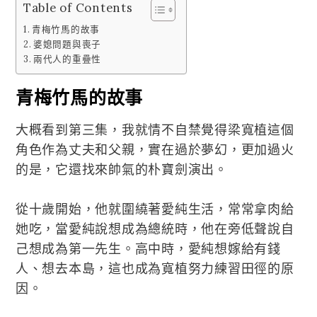
Table of Contents
青梅竹馬的故事
婆媳問題與喪子
兩代人的重疊性
青梅竹馬的故事
大概看到第三集，我就情不自禁覺得梁寬植這個
角色作為丈夫和父親，實在過於夢幻，更加過火
的是，它還找來帥氣的朴寶劍演出。
從十歲開始，他就圍繞著愛純生活，常常拿肉給
她吃，當愛純說想成為總統時，他在旁低聲說自
己想成為第一先生。高中時，愛純想嫁給有錢
人、想去本島，這也成為寬植努力練習田徑的原
因。