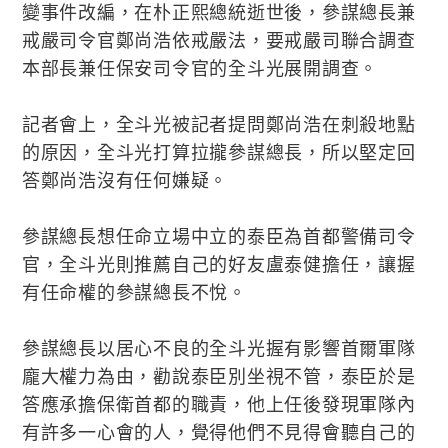
變事件改編，在朴正熙總統逝世後，參謀總長兼
戒嚴司令官鄭尚浩依戒嚴法，要戒嚴司聯合調查
本部長兼任保安司令官的全斗光展開調查。
記者會上，全斗光被記者提問鄭尚浩在刺殺地點
的原因，全斗光打算拉攏參謀總長，所以堅定回
答鄭尚浩沒有任何嫌疑。
參謀總長想任命立場中立的泰臣為首都警備司令
官，全斗光則推薦自己的好友盧泰健擔任，讓握
有任命權的參謀總長不悅。
參謀總長以居心不良的全斗光握有影響首爾軍隊
龐大權力為由，勸說泰臣別坐視不管，泰臣於是
答應承擔保衛首都的職責，他上任後發現軍隊內
有許多一心會的人，覺得他們不見得會聽自己的