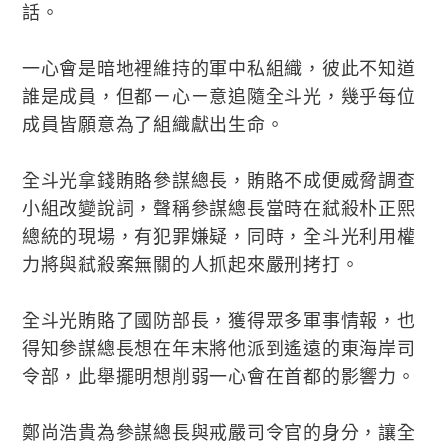
話。
一心會是暗地裡維持的軍中私組織，彼此不知道
誰是成員，但都ㄧ心ㄧ意追隨全斗光，幾乎每位
成員皆願意為了組織獻出生命。
全斗光拿錢賄賂參謀總長，賄賂不成便威脅調查
小組改變說詞，聲稱參謀總長當時在弒殺朴正熙
總統的現場，有犯罪嫌疑，同時，全斗光利用權
力將與弒殺案無關的人抓起來嚴刑拷打。
全斗光賄賂了國防部長，獲得眾多軍事情報，也
得知參謀總長想在年末將他派到遙遠的東海岸司
令部，此舉擺明想削弱一心會在首都的影響力。
鄭尚浩貴為參謀總長與戒嚴司令官的身分，讓全