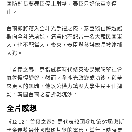
國防部長要泰臣停止射擊，泰臣只好依軍令停
止。
首爾即將落入全斗光手裡之際，泰臣獨自跨越護
欄向全斗光前進，痛罵他不配當一名大韓民國軍
人，也不配當人，後來，泰臣與參謀總長被逮捕
入獄。
「首爾之春」意指威權時代結束後民眾盼望社會
氣氛慢慢變好，然而，全斗光政變成功後，卻帶
來更大的黑暗，他以公權力鎮壓大學生民主化運
動，韓國首爾之春折戟沉沙。
全片感想
《12.12：首爾之春》是代表韓國參加第97屆奧斯
卡金像獎最佳國際影片獎的電影，當年上映時票