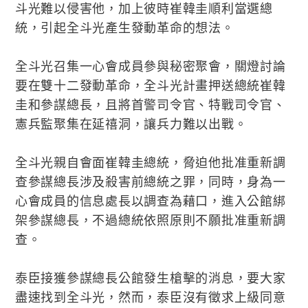
斗光難以侵害他，加上彼時崔韓圭順利當選總
統，引起全斗光產生發動革命的想法。
全斗光召集一心會成員參與秘密聚會，關燈討論
要在雙十二發動革命，全斗光計畫押送總統崔韓
圭和參謀總長，且將首警司令官、特戰司令官、
憲兵監聚集在延禧洞，讓兵力難以出戰。
全斗光親自會面崔韓圭總統，脅迫他批准重新調
查參謀總長涉及殺害前總統之罪，同時，身為一
心會成員的信息處長以調查為藉口，進入公館綁
架參謀總長，不過總統依照原則不願批准重新調
查。
泰臣接獲參謀總長公館發生槍擊的消息，要大家
盡速找到全斗光，然而，泰臣沒有徵求上級同意