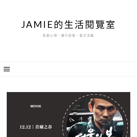
跳
至
主
JAMIE的生活閱覽室
要
內
影劇心得｜健行紀錄｜藝文活動
容