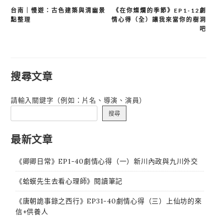
台南｜慢遊：古色建築與清幽景
《在你燦爛的季節》EP1-12劇
文
點整理
情心得（全）讓我來當你的樹洞
章
吧
導
覽
搜尋文章
請輸入關鍵字（例如：片名、導演、演員）
搜尋
最新文章
《卿卿日常》EP1-40劇情心得（一）新川內政與九川外交
《蛤蟆先生去看心理師》閱讀筆記
《唐朝詭事錄之西行》EP31-40劇情心得（三）上仙坊的來
信+供養人