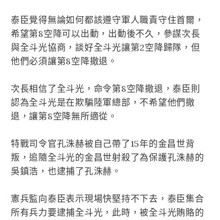
泰臣覺得無論如何都該遵守軍人職責守住首爾，
希望第8空降可以出動，出動後不久，參謀次長
與全斗光協商，談好全斗光讓第2空降歸隊，但
他們必須讓第8空降撤退。
次長相信了全斗光，命令第8空降撤退，泰臣則
認為全斗光是在欺騙陸軍總部，不希望他們撤
退，讓第8空降無所適從。
特戰司令官孔洙赫被自己帶了15年的金昌世背
叛，追隨全斗光的金昌世射殺了為保護孔洙赫的
吳鎮浩，也逮捕了孔洙赫。
憲兵監向泰臣表示現場快堅持不下去，泰臣集合
所有兵力要逮捕全斗光，此時，被全斗光賄賂的