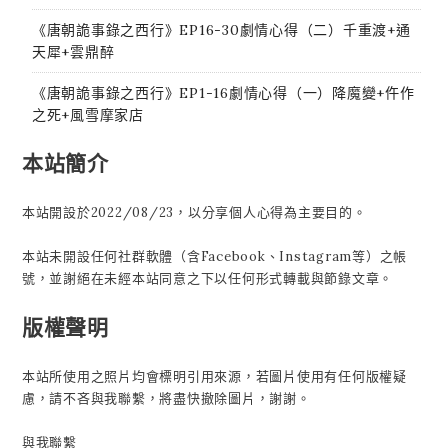
《唐朝詭事錄之西行》EP16-30劇情心得（二）千重渡+通
天犀+雲鼎醉
《唐朝詭事錄之西行》EP1-16劇情心得（一）降魔變+仵作
之死+風雪摩家店
本站簡介
本站開設於2022/08/23，以分享個人心得為主要目的。
本站未開設任何社群軟體（含Facebook、Instagram等）之帳
號，並謝絕在未經本站同意之下以任何形式轉載與節錄文章。
版權聲明
本站所使用之照片均會標明引用來源，若圖片使用有任何版權疑
慮，請不吝與我聯繫，將盡快撤除圖片，謝謝。
與我聯繫