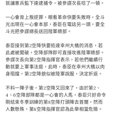
就讓憲兵監下達逮捕令，被參謀次長唸了一頓。
一心會背上叛逆罪，眼看革命快要失敗時，全斗
光出現在一心會本部，泰臣在電話另一頭，要全
斗光把參謀總長送回陸軍總部。
泰臣接到第2空降快要抵達幸州大橋的消息，若
此處被闖破，空降部隊即可直接攻進陸軍總部。
參謀次長向第2空降指揮官表示，若他們繼續行
動就要上軍事法庭，此時，泰臣在幸州大橋以肉
身阻擋，第2空降貌似被陸軍說服，決定折返。
不料一陣子後，第2空降又回來了，由於第2、
4、6空降部隊都是一心會的人馬，泰臣只好命令
剛結束冬季訓練的第8空降打頭陣去首爾，然而
人數懸殊，第8空降指揮官認為此舉相當危險。