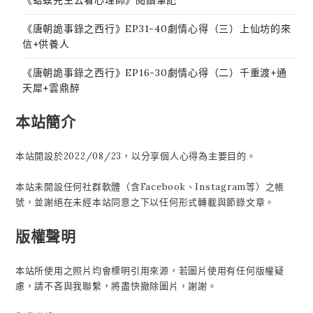
《蛤蟆先生去看心理師》閱讀筆記
《唐朝詭事錄之西行》EP31-40劇情心得（三）上仙坊的來
信+供養人
《唐朝詭事錄之西行》EP16-30劇情心得（二）千重渡+通
天犀+雲鼎醉
本站簡介
本站開設於2022/08/23，以分享個人心得為主要目的。
本站未開設任何社群軟體（含Facebook、Instagram等）之帳
號，並謝絕在未經本站同意之下以任何形式轉載與節錄文章。
版權聲明
本站所使用之照片均會標明引用來源，若圖片使用有任何版權疑
慮，請不吝與我聯繫，將盡快撤除圖片，謝謝。