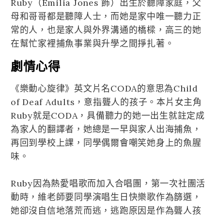
Ruby（Emilia Jones 飾）出生於聽障家庭，父
母和哥哥都是聽障人士，而她是家中唯一聽力正
常的人，也是家人與外界溝通的橋樑，高三的她
在幫忙家裡捕魚事業與升學之間掙扎著。
劇情心得
《樂動心旋律》英文片名CODA的意思為Child
of Deaf Adults，意指聾人的孩子。本片女主角
Ruby就是CODA，具備聽力的她一出生就註定成
為家人的翻譯者，她總是一早與家人出海捕魚，
再回到學校上課，同學偶爾會嘲笑她身上的魚腥
味。
Ruby因為熱愛唱歌而加入合唱團，第一次社團活
動時，維老師要同學演唱生日快樂歌作為篩選，
她卻沒自信地落荒而逃，逃跑原因是作為聾人孩