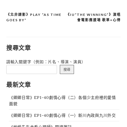
《北非諜影》PLAY “AS TIME
《IU“THE WINNING”》演唱
文
GOES BY”
會電影應援場 歌單+心得
章
導
覽
搜尋文章
請輸入關鍵字（例如：片名、導演、演員）
搜尋
最新文章
《卿卿日常》EP1-40劇情心得（二）各個少主府裡的愛情
面貌
《卿卿日常》EP1-40劇情心得（一）新川內政與九川外交