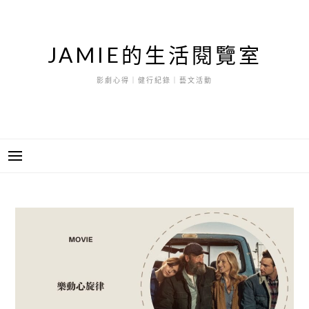
跳
至
主
JAMIE的生活閱覽室
要
內
影劇心得｜健行紀錄｜藝文活動
容