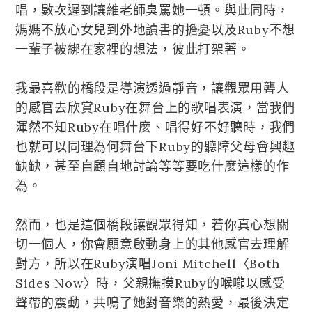
唱，數次遲到讓維老師臭罵她一頓。與此同時，
媽媽不放心女兒到外地讀書的擔憂以及Ruby不想
一輩子被綁在家裡的想法，彼此打架著。
我最喜歡的橋段是導演透過靜音，讓觀眾用聾人
的感官去欣賞Ruby在舞台上的歌唱表演，當我們
渾然不知Ruby在唱什麼、唱得好不好聽時，我們
也就可以同理為何舞台下Ruby的聽障父母會興趣
缺缺，甚至自顧自地討論等等要吃什麼這樣的作
為。
然而，也是這個橋段讓觀眾得知，若你真心想關
切一個人，你會願意啟動身上的其他感官去理解
對方，所以在Ruby演唱Joni Mitchell〈Both
Sides Now〉時，父親撫摸Ruby的喉嚨以感受
聲帶的震動，共鳴了她對音樂的熱愛，最後決定