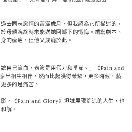
」
列過去同志戀情的苦澀歲月，但我認為它所描述的，
對於母親臨終時未能送她回鄉下的懺悔。編寫劇本、
自身的瘡疤，但他又成癮於此。
用真刀讓自己流血，表演是用假刀和番茄。」《Pain and
耀，泰半相生相伴，然而比起獲得榮耀，更多時候，藝
得更多的是痛苦。
《Pain and Glory》坦誠展現荒涼的人生，也
與和解。