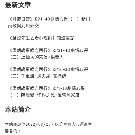
最新文章
《卿卿日常》EP1-40劇情心得（一）新川
內政與九川外交
《蛤蟆先生去看心理師》閱讀筆記
《唐朝詭事錄之西行》EP31-40劇情心得
（三）上仙坊的來信+供養人
《唐朝詭事錄之西行》EP16-30劇情心得
（二）千重渡+通天犀+雲鼎醉
《唐朝詭事錄之西行》EP1-16劇情心得
（一）降魔變+仵作之死+風雪摩家店
本站簡介
本站開設於2022/08/23，以分享個人心得為主
要目的。