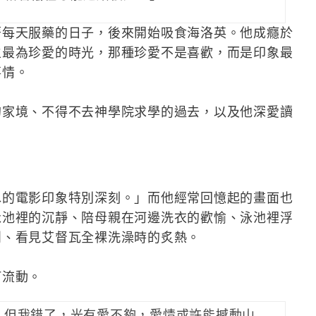
著每天服藥的日子，後來開始吸食海洛英。他成癮於
生最為珍愛的時光，那種珍愛不是喜歡，而是印象最
事情。
的家境、不得不去神學院求學的過去，以及他深愛讀
水的電影印象特別深刻。」而他經常回憶起的畫面也
泳池裡的沉靜、陪母親在河邊洗衣的歡愉、泳池裡浮
鬧、看見艾督瓦全裸洗澡時的炙熱。
何流動。
，但我錯了，光有愛不夠，愛情或許能撼動山