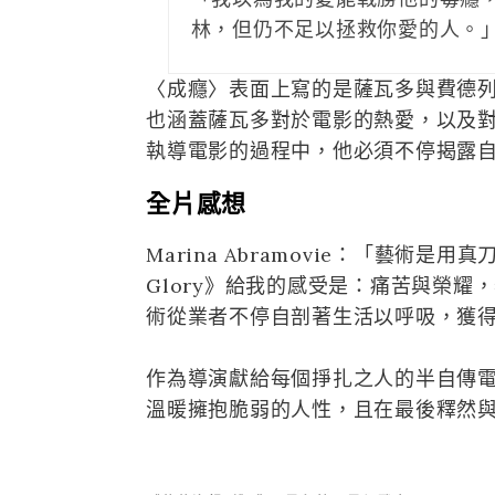
林，但仍不足以拯救你愛的人。
〈成癮〉表面上寫的是薩瓦多與費德
也涵蓋薩瓦多對於電影的熱愛，以及
執導電影的過程中，他必須不停揭露
全片感想
Marina Abramovie：「藝術是
Glory》給我的感受是：痛苦與榮
術從業者不停自剖著生活以呼吸，獲
作為導演獻給每個掙扎之人的半自傳電影，
溫暖擁抱脆弱的人性，且在最後釋然