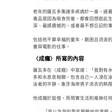
老年的薩瓦多集諸多疾病於一身，過
毒品是因為吸食完後，都會回想起此
深、最感遺憾的，或者最不想忘記的
包括他不算幸福的童年、窮困且流浪
書與電影的往事。
〈成癮〉所寫的內容
薩瓦多在〈成癮〉中寫道：「我對有
多和水息息相關，包含自己一人浸在
泳者的平靜、象牙海岸男子洗衣的熱
他成癮於追憶，而現實生活則毫無任
「我以為我的愛能戰勝他的毒癮