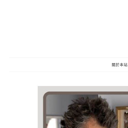
跳
至
主
要
內
容
關於本站