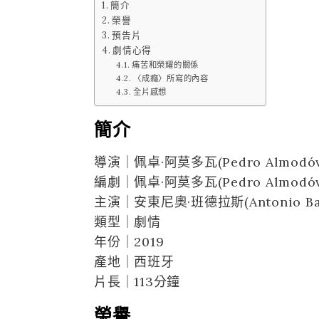
簡介
榮譽
預告片
劇情心得
痛苦和榮耀的關係
〈成癮〉所寫的內容
全片感想
簡介
導演｜佩卓·阿莫多瓦(Pedro Almodóv
編劇｜佩卓·阿莫多瓦(Pedro Almodóv
主演｜安東尼奧·班德拉斯(Antonio Ban
類型｜劇情
年份｜2019
產地｜西班牙
片長｜113分鐘
榮譽