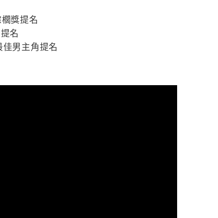
棕櫚獎提名
角提名
最佳男主角提名