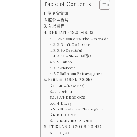
Table of Contents
演唱會資訊
座位與視角
入場過程
DPR IAN（19:02-19:33）
1.Welcome To The Otherside
2.Don’t Go Insane
3.So Beautiful
4.The Show（新歌）
5.Calico
6.Nervers
7.Ballroom Extravaganza
KiiiKiii（19:35-20:05）
1.404(New Era)
2.Delulu
3.UNDERDOGS
4.Dizzy
5.Strawberry Cheesegame
6.I DO ME
7.DANCING ALONE
FTISLAND（20:09-20:43）
1.AQUA