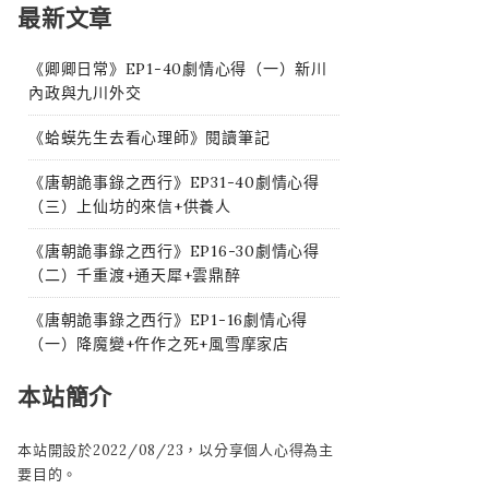
最新文章
《卿卿日常》EP1-40劇情心得（一）新川
內政與九川外交
《蛤蟆先生去看心理師》閱讀筆記
《唐朝詭事錄之西行》EP31-40劇情心得
（三）上仙坊的來信+供養人
《唐朝詭事錄之西行》EP16-30劇情心得
（二）千重渡+通天犀+雲鼎醉
《唐朝詭事錄之西行》EP1-16劇情心得
（一）降魔變+仵作之死+風雪摩家店
本站簡介
本站開設於2022/08/23，以分享個人心得為主
要目的。