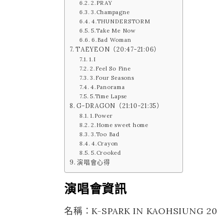
2.PRAY
3.Champagne
4.THUNDERSTORM
5.Take Me Now
6.Bad Woman
TAEYEON（20:47-21:06）
1.I
2.Feel So Fine
3.Four Seasons
4.Panorama
5.Time Lapse
G-DRAGON（21:10-21:35）
1.Power
2.Home sweet home
3.Too Bad
4.Crayon
5.Crooked
演唱會心得
演唱會資訊
名稱：K-SPARK IN KAOHSIUNG 20