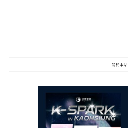
跳
至
主
要
內
容
關於本站