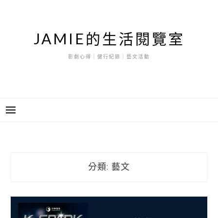
跳
至
主
JAMIE的生活閱覽室
要
內
影劇心得｜健行紀錄｜藝文活動
容
分類:
藝文